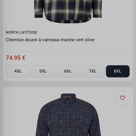
NORTH LATITUDE
Chemise douce à carreaux marine vert olive
74.95 €
4XL
5XL
6XL
7XL
8XL