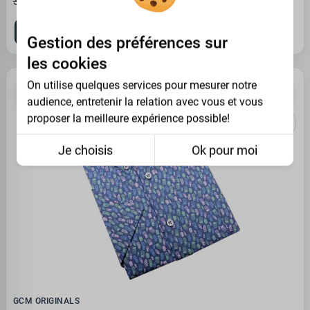
20.87€
37.95 €
4XL
5XL
Gestion des préférences sur
les cookies
On utilise quelques services pour mesurer notre
-45%
OUTLET
audience, entretenir la relation avec vous et vous
proposer la meilleure expérience possible!
Je choisis
Ok pour moi
GCM ORIGINALS