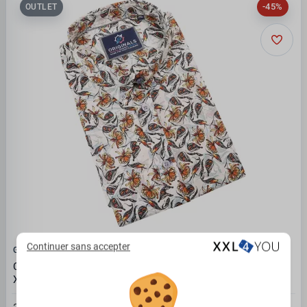
-45%
OUTLET
Continuer sans accepter
GCM ORIGINALS
Chemise tropicale à fleurs orange foncée taille 4XL été -
XXL4YOU