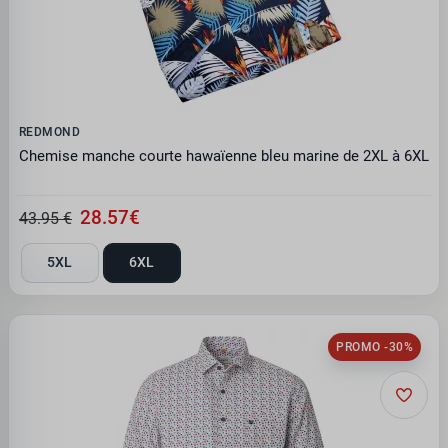
REDMOND
Chemise manche courte hawaïenne bleu marine de 2XL à 6XL
28.57€
43.95 €
5XL
6XL
PROMO -30%