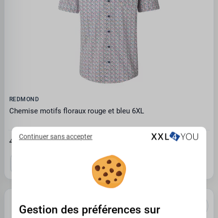
REDMOND
Chemise motifs floraux rouge et bleu 6XL
Continuer sans accepter
32.59€
46.55 €
2XL
3XL
4XL
6XL
Gestion des préférences sur