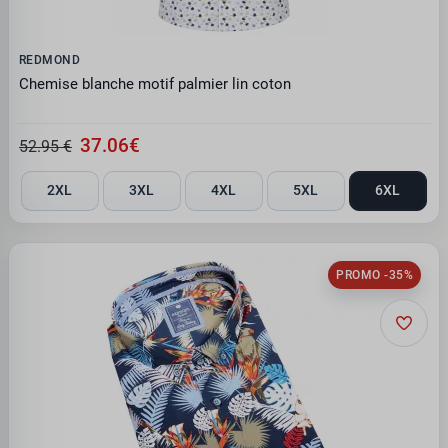
REDMOND
Chemise blanche motif palmier lin coton
37.06€
52.95 €
2XL
3XL
4XL
5XL
6XL
PROMO -35%