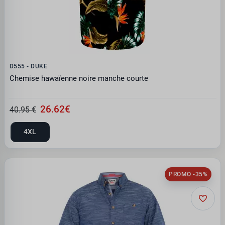
D555 - DUKE
Chemise hawaïenne noire manche courte
26.62€
40.95 €
4XL
PROMO -35%