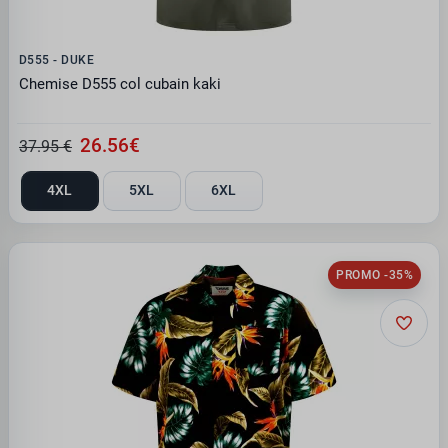
D555 - DUKE
Chemise D555 col cubain kaki
26.56€
37.95 €
4XL
5XL
6XL
PROMO -35%