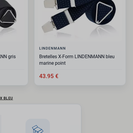
LINDENMANN
NN gris
Bretelles X-Form LINDENMANN bleu
marine point
43.95 €
X BLEU