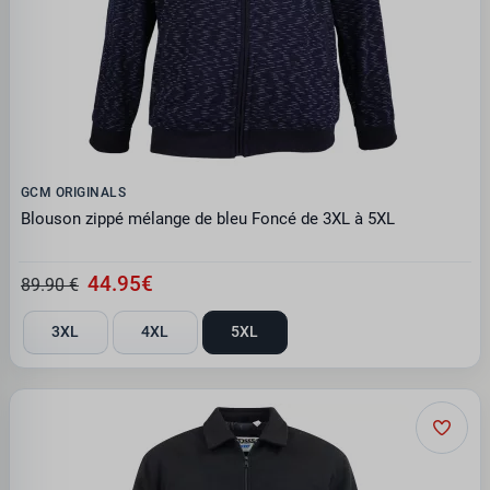
GCM ORIGINALS
Blouson zippé mélange de bleu Foncé de 3XL à 5XL
44.95€
89.90 €
3XL
4XL
5XL