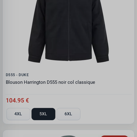
D555 - DUKE
Blouson Harrington D555 noir col classique
104.95 €
4XL
5XL
6XL