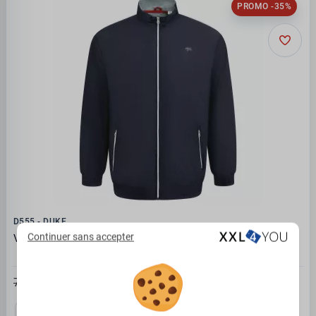
PROMO -35%
D555 - DUKE
Continuer sans accepter
Veste légère bleu marine de 3XL à 6XL
48.72€
74.95 €
3XL
4XL
5XL
6XL