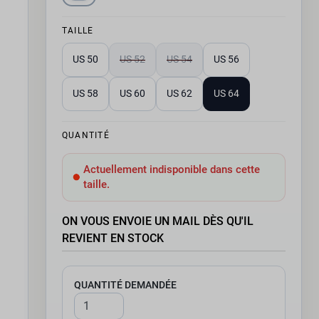
TAILLE
US 50
US 52
US 54
US 56
US 58
US 60
US 62
US 64
QUANTITÉ
Actuellement indisponible dans cette
taille.
ON VOUS ENVOIE UN MAIL DÈS QU'IL
REVIENT EN STOCK
QUANTITÉ DEMANDÉE