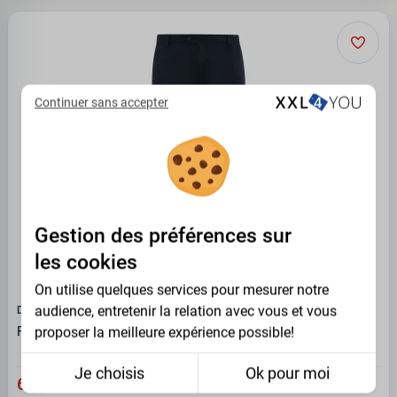
Continuer sans accepter
Gestion des préférences sur
les cookies
On utilise quelques services pour mesurer notre
audience, entretenir la relation avec vous et vous
D555 - DUKE
Pantalon stretch costume TED bleu marine - Entre jambe 32
proposer la meilleure expérience possible!
Je choisis
Ok pour moi
69.95 €