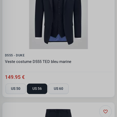
D555 - DUKE
Veste costume D555 TED bleu marine
149.95 €
US 50
US 56
US 60